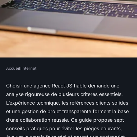
Accueil
›
Internet
INTERNET
7 conseils pour choisir une
Choisir une agence React JS fiable demande une
analyse rigoureuse de plusieurs critères essentiels.
agence react js fiable
L’expérience technique, les références clients solides
et une gestion de projet transparente forment la base
Pablo
•
3 octobre 2025
•
9 min de lecture
d’une collaboration réussie. Ce guide propose sept
conseils pratiques pour éviter les pièges courants,