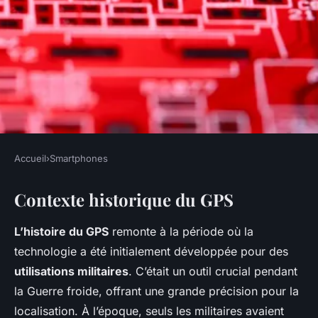
Accueil
›
Smartphones
SMARTPHONES
Contexte historique du GPS
Découvrez Comment le GPS
sur Smartphone a Transformé
L’histoire du GPS
remonte à la période où la
Notre Manière de Nous
technologie a été initialement développée pour des
Déplacer
utilisations militaires
. C’était un outil crucial pendant
la Guerre froide, offrant une grande précision pour la
Pablo
•
21 avril 2025
•
6 min de lecture
localisation. À l’époque, seuls les militaires avaient